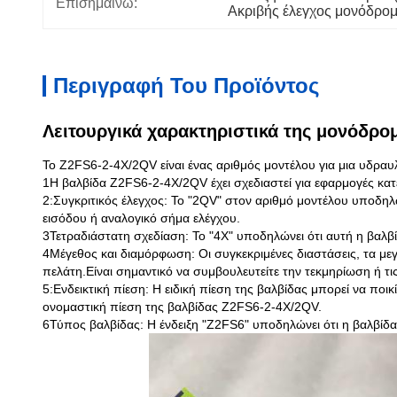
Επισημαίνω:
Ακριβής έλεγχος μονόδρομ
Περιγραφή Του Προϊόντος
Λειτουργικά χαρακτηριστικά της μονόδρομ
Το Z2FS6-2-4X/2QV είναι ένας αριθμός μοντέλου για μια υδραυ
1Η βαλβίδα Z2FS6-2-4X/2QV έχει σχεδιαστεί για εφαρμογές κατ
2:Συγκριτικός έλεγχος: Το "2QV" στον αριθμό μοντέλου υποδηλώ
εισόδου ή αναλογικό σήμα ελέγχου.
3Τετραδιάστατη σχεδίαση: Το "4X" υποδηλώνει ότι αυτή η βαλβί
4Μέγεθος και διαμόρφωση: Οι συγκεκριμένες διαστάσεις, τα με
πελάτη.Είναι σημαντικό να συμβουλευτείτε την τεκμηρίωση ή τ
5:Ενδεικτική πίεση: Η ειδική πίεση της βαλβίδας μπορεί να ποι
ονομαστική πίεση της βαλβίδας Z2FS6-2-4X/2QV.
6Τύπος βαλβίδας: Η ένδειξη "Z2FS6" υποδηλώνει ότι η βαλβίδα