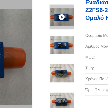
Εναδιάσ
Z2FS6-2
Ομαλό Κ
Ονομασία Μά
Αριθμός Μον
MOQ:
Τιμή:
Χρόνος Παρ
Όροι Πληρωμ