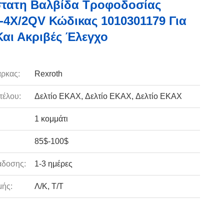
τατη Βαλβίδα Τροφοδοσίας
-4X/2QV Κώδικας 1010301179 Για
αι Ακριβές Έλεγχο
ρκας:
Rexroth
τέλου:
Δελτίο ΕΚΑΧ, Δελτίο ΕΚΑΧ, Δελτίο ΕΚΑΧ
1 κομμάτι
85$-100$
άδοσης:
1-3 ημέρες
ής:
Λ/Κ, Τ/Τ