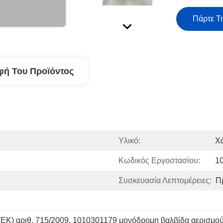
Πάρτε Τ
φή Του Προϊόντος
Υλικό:
Χ
Κωδικός Εργοστασίου:
1
Συσκευασία Λεπτομέρειες:
Π
(ΕΚ) αριθ. 715/2009
, 
1010301179 μονόδρομη βαλβίδα αερισμο