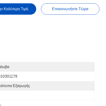
ην Καλύτερη Τιμή
Επικοινωνήστε Τώρα
άλυβα
010301179
ρότυπα Εξαγωγής
ύ
, 