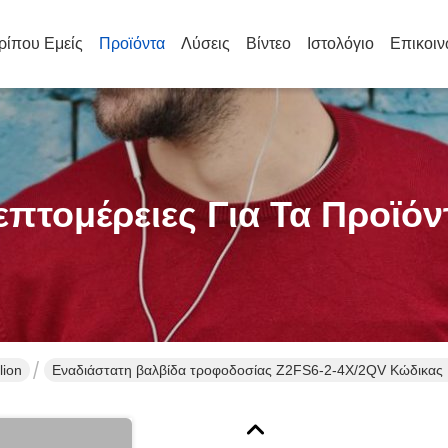
ρίπου Εμείς
Προϊόντα
Λύσεις
Βίντεο
Ιστολόγιο
Επικοιν
επτομέρειες Για Τα Προϊόν
lion
Εναδιάστατη βαλβίδα τροφοδοσίας Z2FS6-2-4X/2QV Κώδικας 1