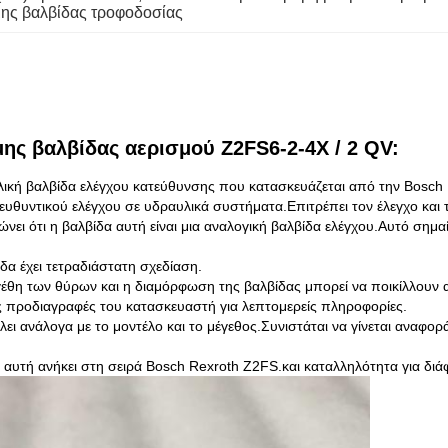
ης βαλβίδας τροφοδοσίας
ης βαλβίδας αερισμού Z2FS6-2-4X / 2 QV:
λική βαλβίδα ελέγχου κατεύθυνσης που κατασκευάζεται από την Bosch 
ευθυντικού ελέγχου σε υδραυλικά συστήματα.Επιτρέπει τον έλεγχο και
νει ότι η βαλβίδα αυτή είναι μια αναλογική βαλβίδα ελέγχου.Αυτό σημαί
δα έχει τετραδιάστατη σχεδίαση.
γέθη των θύρων και η διαμόρφωση της βαλβίδας μπορεί να ποικίλλουν αν
ις προδιαγραφές του κατασκευαστή για λεπτομερείς πληροφορίες.
κίλει ανάλογα με το μοντέλο και το μέγεθος.Συνιστάται να γίνεται αναφ
 αυτή ανήκει στη σειρά Bosch Rexroth Z2FS.και καταλληλότητα για δι