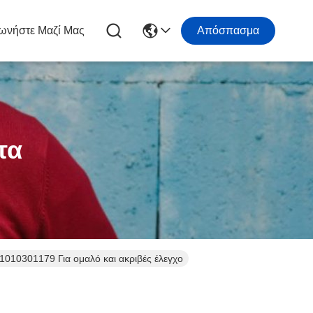
ωνήστε Μαζί Μας
Απόσπασμα
τα
010301179 Για ομαλό και ακριβές έλεγχο