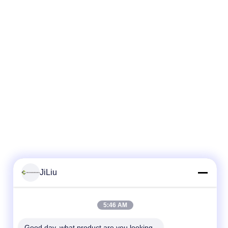
JiLiu
5:46 AM
Good day, what product are you looking 