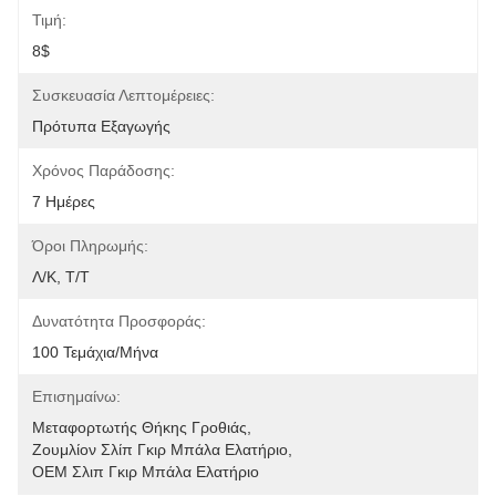
Τιμή:
8$
Συσκευασία Λεπτομέρειες:
Πρότυπα Εξαγωγής
Χρόνος Παράδοσης:
7 Ημέρες
Όροι Πληρωμής:
Λ/Κ, Τ/Τ
Δυνατότητα Προσφοράς:
100 Τεμάχια/μήνα
Επισημαίνω:
Μεταφορτωτής Θήκης Γροθιάς
, 
Ζουμλίον Σλίπ Γκιρ Μπάλα Ελατήριο
, 
OEM Σλιπ Γκιρ Μπάλα Ελατήριο