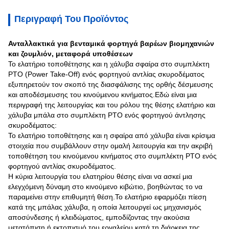
Περιγραφή Του Προϊόντος
Ανταλλακτικά για βενταμικά φορτηγά βαρέων βιομηχανιών
και ζουμλιόν, μεταφορά υποθέσεων
Το ελατήριο τοποθέτησης και η χάλυβα σφαίρα στο συμπλέκτη
PTO (Power Take-Off) ενός φορτηγού αντλίας σκυροδέματος
εξυπηρετούν τον σκοπό της διασφάλισης της ορθής δέσμευσης
και αποδέσμευσης του κινούμενου κινήματος.Εδώ είναι μια
περιγραφή της λειτουργίας και του ρόλου της θέσης ελατήριο και
χάλυβα μπάλα στο συμπλέκτη PTO ενός φορτηγού άντλησης
σκυροδέματος:
Το ελατήριο τοποθέτησης και η σφαίρα από χάλυβα είναι κρίσιμα
στοιχεία που συμβάλλουν στην ομαλή λειτουργία και την ακριβή
τοποθέτηση του κινούμενου κινήματος στο συμπλέκτη PTO ενός
φορτηγού αντλίας σκυροδέματος.
Η κύρια λειτουργία του ελατηρίου θέσης είναι να ασκεί μια
ελεγχόμενη δύναμη στο κινούμενο κιβώτιο, βοηθώντας το να
παραμείνει στην επιθυμητή θέση.Το ελατήριο εφαρμόζει πίεση
κατά της μπάλας χάλυβα, η οποία λειτουργεί ως μηχανισμός
αποσύνδεσης ή κλειδώματος, εμποδίζοντας την ακούσια
μετατόπιση ή εκτοπισμό του εργαλείου κατά τη διάρκεια της