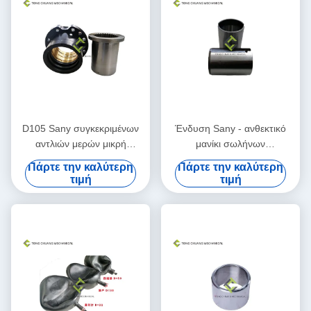
D105 Sany συγκεκριμένων
Ένδυση Sany - ανθεκτικό
αντλιών μερών μικρή
μανίκι σωλήνων
συνέλευση φραγμών τελών
σκυροδέματος χάλυβα για το
Πάρτε την καλύτερη
Πάρτε την καλύτερη
φέρουσα
σκυρόδεμα
τιμή
τιμή