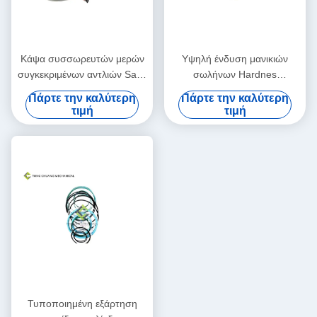
Κάψα συσσωρευτών μερών
Υψηλή ένδυση μανικιών
συγκεκριμένων αντλιών Sany
σωλήνων Hardnes
φυσικού λάστιχου
συγκεκριμένη για το μεγάλο
Πάρτε την καλύτερη
Πάρτε την καλύτερη
τέλος βαλβίδων του S
τιμή
τιμή
Τυποποιημένη εξάρτηση