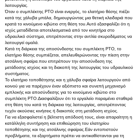
λειτουργίας.
Όταν ο συμπλέκτης PTO είναι ενεργός, το ελατήριο θέσης πιέζει
κατά της χάλυβα μπάλα, δημιουργώντας μια θετική κλειδαριά που
κρατά το κινούμενο κιβώτιο στη θέση του.Αυτό εξασφαλίζει ότι η
ισχύς μεταδίδεται αποτελεσματικά από τον κινητήρα στο
υδραυλικό σύστημα, επιτρέποντας στην αντλία σκυροδέματος να
λειτουργεί ομαλά.
Κατά τη διάρκεια της αποσύνδεσης του συμπλέκτη PTO, το
ελατήριο θέσης συμπιέζεται, απελευθερώνοντας την πίεση στην
ατσάλινη σφαίρα.που επιτρέπουν την αποσύνδεση της
μετάδοσης ισχύος και τη διακοπή της λειτουργίας του υδραυλικού
συστήματος.
Το ελατήριο τοποθέτησης και η χάλυβα σφαίρα λειτουργούν από
κοινού για να παρέχουν έναν αξιόπιστο και συνεπή μηχανισμό
εμπλοκής και αποσύνδεσης για το κινούμενο κιβώτιο στο
συμπλέκτη PTO.Διασφαλίζουν ότι το εργαλείο παραμένει σταθερά
στη θέση του κατά τη διάρκεια της λειτουργίας, αποτρέποντας
τυχόν ακούσιες κινήσεις ή διακοπές στη μετάδοση ισχύος.
Για να εξασφαλιστεί η βέλτιστη απόδοσή τους, είναι απαραίτητη η
κατάλληλη συντήρηση και επιθεώρηση του ελατηρίου
τοποθέτησης και της ατσάλινης σφαίρας.Εάν εντοπιστούν
προβλήματα, τα εξαρτήματα πρέπει να αντικαθίστανται για τη