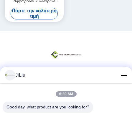
σφραγίδων κυλίνδρων
βραχιόνων μερών
Πάρτε την καλύτερη
συγκεκριμένων αντλιών Sany
τιμή
φυσικού λάστιχου
JiLiu
Κοινωνικά Μέσα
6:30 AM
Γρήγορη επικοινωνία
Good day, what product are you looking for?
Τηλεφώνημα
0086-18975137227