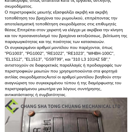
κατακόρυφα, όπως απαιτείται κατά τις εργασίες άντλησης
σκυροδέματος.
Ο περιστροφικός μειωτής εξασφαλίζει ακριβή και ακριβή
τοποθέτηση του βραχίονα του ρυμουλκού, επιτρέποντας την
αποτελεσματική τοποθέτηση σκυροδέματος στις επιθυμητές
θέσεις.Επιτρέπει στον χειριστή να ελέγχει με ακρίβεια την κίνηση
και τον προσανατολισμό του βραχίονα εκτοξεύσεως, βελτίωση της
παραγωγικότητας και της ποιότητας των κατασκευών.
Οι συγκεκριμένοι αριθμοί μοντέλου που παρέχονται, όπως
"PG1003", "PG1002", "RE1022", "RE1023", "WHBH-100C",
"EL1512", "EL1513", "GS9T99", και "310 L3 101HZ 5B","
αντιστοιχούν σε διαφορετικές παραλλαγές ή προδιαγραφές των
περιστροφικών μειωτών που χρησιμοποιούνται στα φορτηγά
αντλίας σκυροδέματοςΑυτοί οι αριθμοί μοντέλου βοηθούν στην
αναγνώριση του συγκεκριμένου τύπου ή της διαμόρφωσης του
περιστρεφόμενου μειωτήρα για λόγους συντήρησης,
αντικατάστασης ή συμβατότητας.