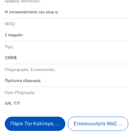
Αριθμός Μοντέλου:
Η υποκατάστασή του είναι η:
MOQ:
1 κομμάτι
Τιμή:
1988$
Πληροφορίες Συσκευασίας:
Πρότυπα εξαγωγής
Όροι Πληρωμής:
Λ/Κ, Τ/Τ
Πάρτε Την Καλύτερη Τιμή
Επικοινωνήστε Μαζί Μας