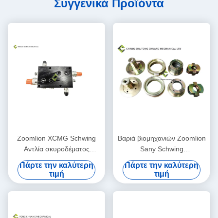
Συγγενικά Προϊόντα
Zoomlion XCMG Schwing
Βαριά βιομηχανιών Zoomlion
Αντλία σκυροδέματος
Sany Schwing
Ανταλλακτικά Βαλβίδα
συγκεκριμένων αντλιών
Πάρτε την καλύτερη
Πάρτε την καλύτερη
ισορροπίας μπούμας
συνέλευση εμβόλων μερών
τιμή
τιμή
συγκεκριμένη