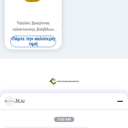
Υψηλός βραχίονας
ταλάντευσης βαλβίδων
χάλυβα S μερών
Πάρτε την καλύτερη
συγκεκριμένων αντλιών Sany
τιμή
σκληρότητας
JiLiu
Κοινωνικά Μέσα
3:03 AM