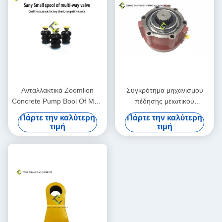
Ανταλλακτικά Zoomlion
Συγκρότημα μηχανισμού
Concrete Pump Bool Of Multi
πέδησης μειωτικού
Way Valve
ελαστικού αντλίας
Πάρτε την καλύτερη
Πάρτε την καλύτερη
σκυροδέματος Zoomlion
τιμή
τιμή
ED2090 1039805629