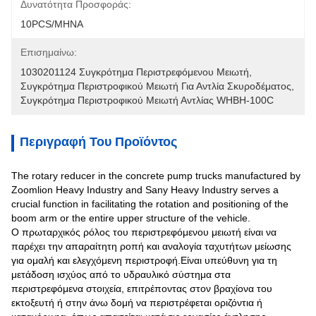
Δυνατότητα Προσφοράς:
10PCS/ΜΗΝΑ
Επισημαίνω:
1030201124 Συγκρότημα Περιστρεφόμενου Μειωτή
, 
Συγκρότημα Περιστροφικού Μειωτή Για Αντλία Σκυροδέματος
, 
Συγκρότημα Περιστροφικού Μειωτή Αντλίας WHBH-100C
Περιγραφή Του Προϊόντος
The rotary reducer in the concrete pump trucks manufactured by
Zoomlion Heavy Industry and Sany Heavy Industry serves a
crucial function in facilitating the rotation and positioning of the
boom arm or the entire upper structure of the vehicle.
Ο πρωταρχικός ρόλος του περιστρεφόμενου μειωτή είναι να
παρέχει την απαραίτητη ροπή και αναλογία ταχυτήτων μείωσης
για ομαλή και ελεγχόμενη περιστροφή.Είναι υπεύθυνη για τη
μετάδοση ισχύος από το υδραυλικό σύστημα στα
περιστρεφόμενα στοιχεία, επιτρέποντας στον βραχίονα του
εκτοξευτή ή στην άνω δομή να περιστρέφεται οριζόντια ή