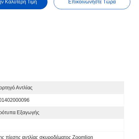
ην Καλύτερη Τιμή
Επικοινωνήστε Τώρα
ορτηγό Αντλίας
01402000096
ρότυπα Εξαγωγής
ης πίεσης αντλίας σκυροδέματος Zoomlion