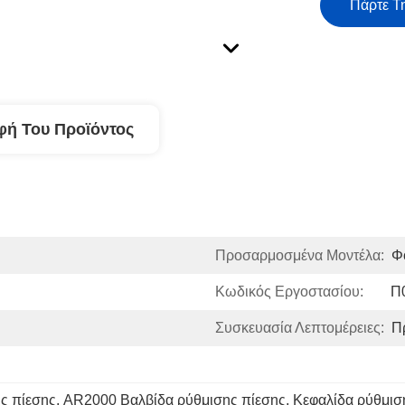
Πάρτε Τ
φή Του Προϊόντος
Προσαρμοσμένα Μοντέλα:
Φ
Κωδικός Εργοστασίου:
Π
Συσκευασία Λεπτομέρειες:
Π
ς πίεσης
, 
AR2000 Βαλβίδα ρύθμισης πίεσης
, 
Κεφαλίδα ρύθμισ