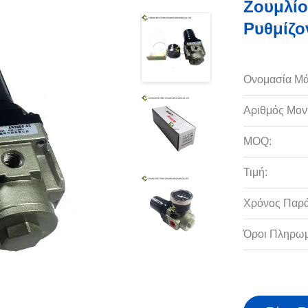
Ζουμλίο
Ρυθμίζο
Ονομασία Μά
Αριθμός Μον
MOQ:
Τιμή:
Χρόνος Παρ
Όροι Πληρωμ