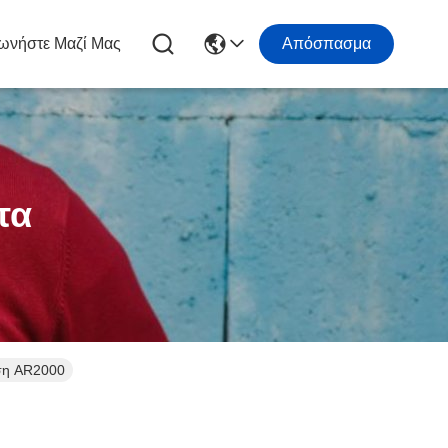
ωνήστε Μαζί Μας
Απόσπασμα
τα
εση AR2000