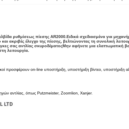
αλβίδα ρυθμίσεως πίεσης AR2000.Ειδικά σχεδιασμένα για μηχανή
και ακριβές έλεγχο της πίεσης, βελτιώνοντας τη συνολική λειτο
νάγκες σας αντλίας σκυροδέματοςΜην αφήνετε μια ελαττωματική βα
τη λειτουργία.
ικοί προσφέρουν on-line υποστήριξη, υποστήριξη βίντεο, υποστήριξη α
ηγών αντλίας, όπως Putzmeister, Zoomlion, Xanjer.