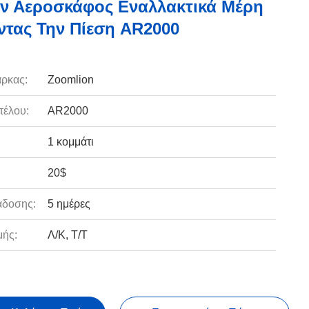
ν Αεροσκάφος Εναλλακτικά Μέρη
ντας Την Πίεση AR2000
ρκας:
Zoomlion
τέλου:
AR2000
1 κομμάτι
20$
άδοσης:
5 ημέρες
ής:
Λ/Κ, Τ/Τ