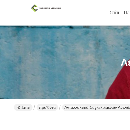
Σπίτι
Πε
Λ
Σπίτι
προϊόντα
Ανταλλακτικά Συγκεκριμένων Αντλι