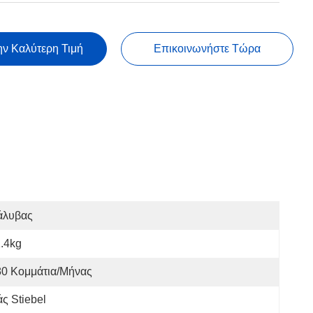
ην Καλύτερη Τιμή
Επικοινωνήστε Τώρα
άλυβας
.4kg
80 Κομμάτια/μήνας
ς Stiebel