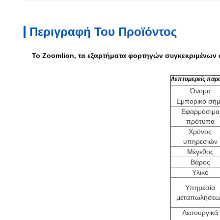
Περιγραφή Του Προϊόντος
Το Zoomlion, τα εξαρτήματα φορτηγών συγκεκριμένων α
Λεπτομερείς παρά
Όνομα
Εμπορικό σή
Εφαρμόσιμα
πρότυπα
Χρόνος
υπηρεσιών
Μέγεθος
Βάρος
Υλικό
Υπηρεσία
μεταπωλήσεω
Λειτουργικά