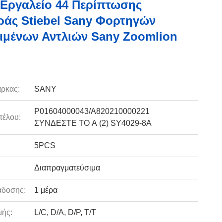
Εργαλείο 44 Περίπτωσης
άς Stiebel Sany Φορτηγών
ιμένων Αντλιών Sany Zoomlion
ρκας:
SANY
P01604000043/A820210000221
τέλου:
ΣΥΝΔΕΣΤΕ ΤΟ Α (2) SY4029-8A
5PCS
Διαπραγματεύσιμα
άδοσης:
1 μέρα
ής:
L/C, D/A, D/P, T/T