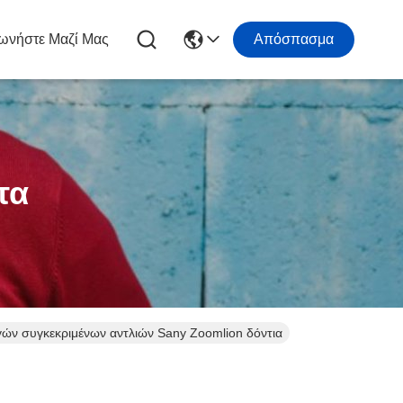
ωνήστε Μαζί Μας
Απόσπασμα
τα
γών συγκεκριμένων αντλιών Sany Zoomlion δόντια