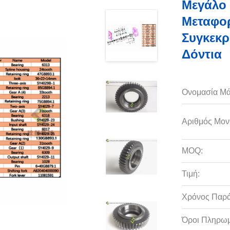
Μεγάλο 
Μεταφορ
Συγκεκρ
Δόντια
Ονομασία Μά
Αριθμός Μον
MOQ:
Τιμή:
Χρόνος Παρ
Όροι Πληρωμ