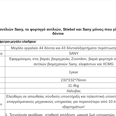
ντλιών Sany, το φορτηγό αντλιών, Stiebel και Sany μόνος-που γ
δόντια
μετροι μεγάλο shaftgear
Μεγάλο εργαλείο 44 δόντια και 43 δόντια/εξαρτήματα περίπτωσ
μα
SANY
Εφαρμόσιμος στις βαριές βιομηχανίες Zoomlion, βαριά φορτηγά 
αντλιών βιομηχανιών Sany, ελεφάντων και XCMG
1year
232*232*76mm
11.4kg
Χάλυβας
Ελεύθερη σε απευθείας σύνδεση υποστήριξη και τηλεοπτική υποστ
επαγγελματικούς μηχανικούς υπηρεσίας για περισσότερο από 10 έ
ν
εξαρτημάτων!
1: Τεχνολογία ακρίβειας, σταθερή απόδοση, μακριά ζωή υπηρεσιών