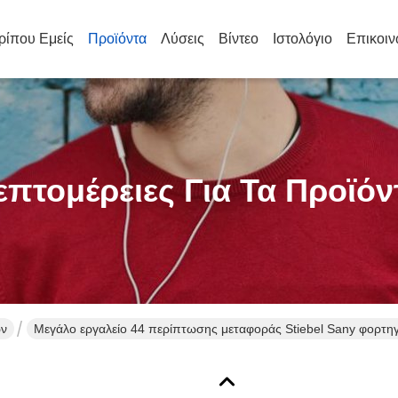
ρίπου Εμείς
Προϊόντα
Λύσεις
Βίντεο
Ιστολόγιο
Επικοιν
επτομέρειες Για Τα Προϊόν
ών
Μεγάλο εργαλείο 44 περίπτωσης μεταφοράς Stiebel Sany φορτη