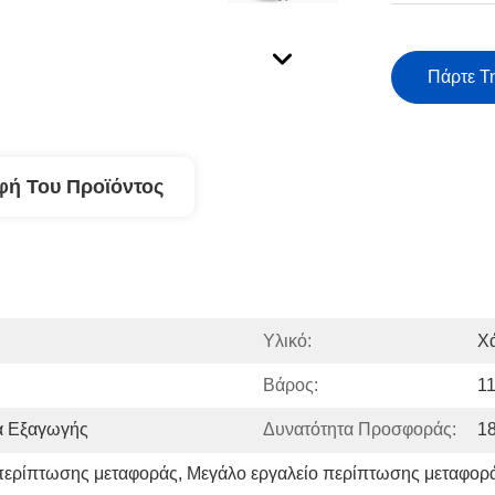
Πάρτε Τ
φή Του Προϊόντος
Υλικό:
Χ
Βάρος:
11
α Εξαγωγής
Δυνατότητα Προσφοράς:
1
 περίπτωσης μεταφοράς
, 
Μεγάλο εργαλείο περίπτωσης μεταφορά